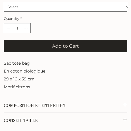
Quantity
*
Add to Cart
Sac tote bag
En coton biologique
29 x 16 x 59 cm
Motif citrons
COMPOSITION ET ENTRETIEN
100% coton biologique
CONSEIL TAILLE
Lavage en machine à 30°
Dimensions :