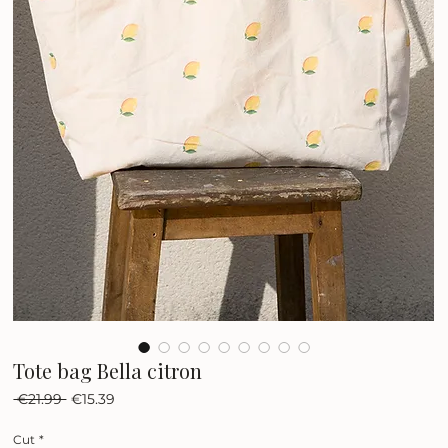
Tote bag Bella citron
Regular
Sale
 €21.99 
€15.39
Price
Price
Cut
*