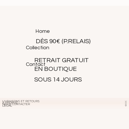
Hauteur 29 cm
Largeur 16 cm
Longueur 59 cm
Home
DÈS 90€ (P.RELAIS)
Collection
RETRAIT GRATUIT
Contact
EN BOUTIQUE
SOUS 14 JOURS
LIVRAISONS ET RETOURS
À PROPOS
NOUS CONTACTER
LÉGAL