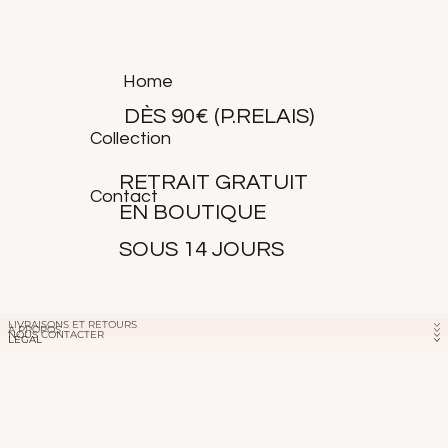
Ana mesure 1m69 et porte une taille XS.
Home
DÈS 90€ (P.RELAIS)
Collection
RETRAIT GRATUIT
Contact
EN BOUTIQUE
SOUS 14 JOURS
LIVRAISONS ET RETOURS
À PROPOS
NOUS CONTACTER
LÉGAL