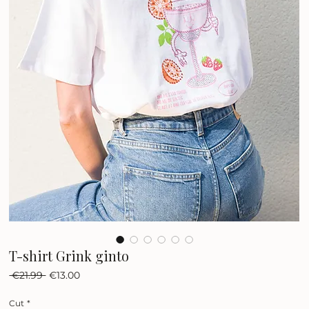
T-shirt Grink ginto
Regular
Sale
 €21.99 
€13.00
Price
Price
Cut
*