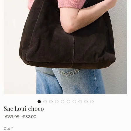
Sac Loui choco
Regular
Sale
 €89.99 
€52.00
Price
Price
Cut
*