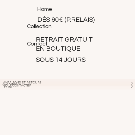
Home
DÈS 90€ (P.RELAIS)
Collection
RETRAIT GRATUIT
Contact
EN BOUTIQUE
SOUS 14 JOURS
LIVRAISONS ET RETOURS
À PROPOS
NOUS CONTACTER
LÉGAL