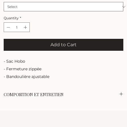
Quantity
*
Add to Cart
- Sac Hobo
- Fermeture zippée
- Bandoulière ajustable
COMPOSITION ET ENTRETIEN
80% daim, 20% cuir