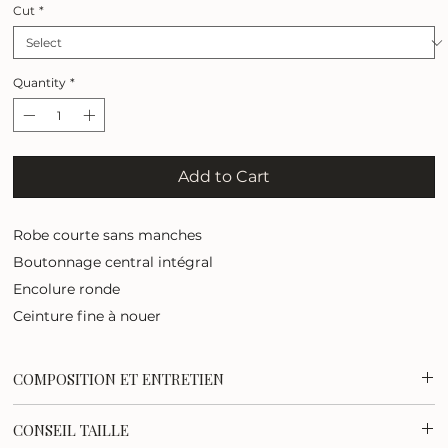
Cut
*
Quantity
*
Add to Cart
Robe courte sans manches
Boutonnage central intégral
Encolure ronde
Ceinture fine à nouer
COMPOSITION ET ENTRETIEN
55% Lin, 45% Viscose
CONSEIL TAILLE
Lavage en machine à 30°