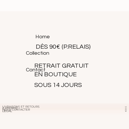
La robe Susuma taille correctement, choisissez votre taille
habituelle.
Ana mesure 1m69 et porte une taille 34.
Home
DÈS 90€ (P.RELAIS)
Collection
RETRAIT GRATUIT
Contact
EN BOUTIQUE
SOUS 14 JOURS
LIVRAISONS ET RETOURS
À PROPOS
NOUS CONTACTER
LÉGAL