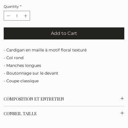
Quantity
*
Add to Cart
- Cardigan en maille à motif floral texturé
- Col rond
- Manches longues
- Boutonnage sur le devant
- Coupe classique
COMPOSITION ET ENTRETIEN
40% Coton recyclé, 30% Polyester recyclé, 30% Acrylique
CONSEIL TAILLE
Lavage en machine, demi-charge, essorage court à 30 °C
Le cardigan Cari taille correctement, choisissez votre taille