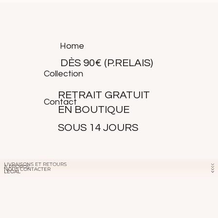
habituelle.
Home
DÈS 90€ (P.RELAIS)
Collection
RETRAIT GRATUIT
Contact
EN BOUTIQUE
SOUS 14 JOURS
LIVRAISONS ET RETOURS
À PROPOS
NOUS CONTACTER
LÉGAL