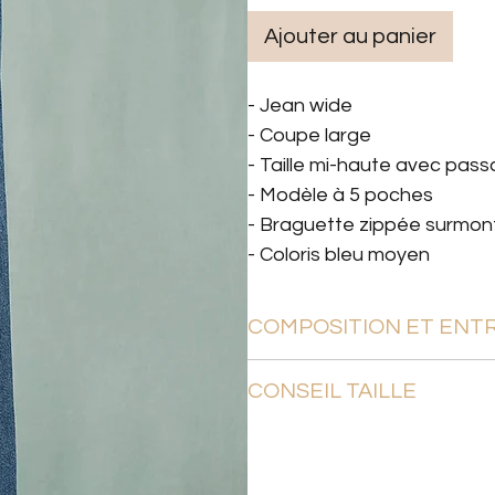
Ajouter au panier
- Jean wide
- Coupe large
- Taille mi-haute avec pass
- Modèle à 5 poches
- Braguette zippée surmont
- Coloris bleu moyen
COMPOSITION ET ENT
50% Coton biologique, 49
CONSEIL TAILLE
Lavage en machine à 30 °
Le pantalon Rio taille corr
Ana mesure 1m70 et porte 