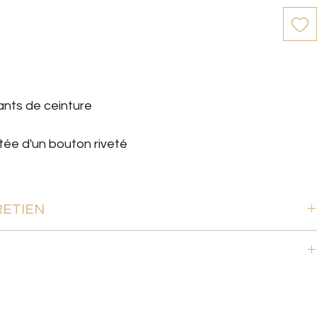
ants de ceinture
ée d'un bouton riveté
RETIEN
% Coton, 1% Élasthanne
C
ectement, choisissez votre taille habituelle.
une taille 34.