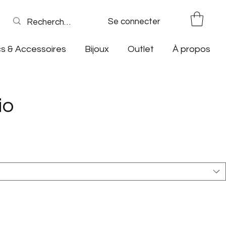
Se connecter
s & Accessoires
Bijoux
Outlet
À propos
io
otionnel