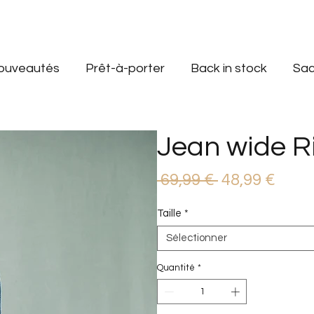
ouveautés
Prêt-à-porter
Back in stock
Sac
Jean wide R
Prix
Prix
 69,99 € 
48,99 €
original
prom
Taille
*
Sélectionner
Quantité
*