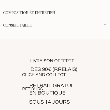
COMPOSITION ET ENTRETIEN
- 50% Coton biologique, 37% TENCEL™ Lyocell, 13% Coton
CONSEIL TAILLE
- Lavage en machine à 30°
Le jean Rosie taille normalement, choisissez votre taille
habituelle.
Anaelle mesure 1m70 et porte une taille XS.
LIVRAISON OFFERTE
DÈS 90€ (P.RELAIS)
CLICK AND COLLECT
RETRAIT GRATUIT
RETOURS
EN BOUTIQUE
SOUS 14 JOURS