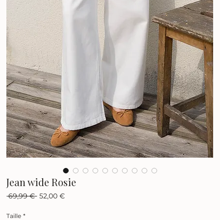
Jean wide Rosie
Prix
Prix
 69,99 € 
52,00 €
original
promotionnel
Taille
*