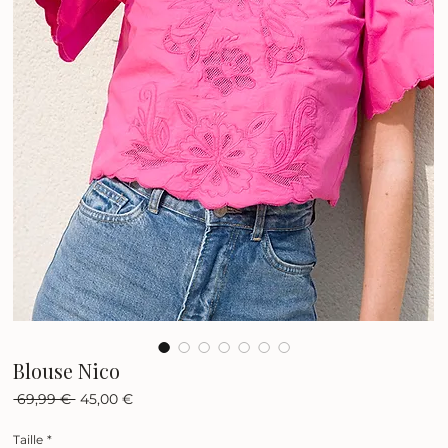
Blouse Nico
Prix
Prix
 69,99 € 
45,00 €
original
promotionnel
Taille
*