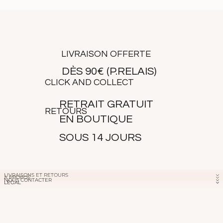
deux tailles, choisissez la taille au dessus sinon votre taille
habituelle.
Ana mesure 1m69 et porte une taille 34.
LIVRAISON OFFERTE
DÈS 90€ (P.RELAIS)
CLICK AND COLLECT
RETRAIT GRATUIT
RETOURS
EN BOUTIQUE
SOUS 14 JOURS
LIVRAISONS ET RETOURS
À PROPOS
NOUS CONTACTER
LÉGAL