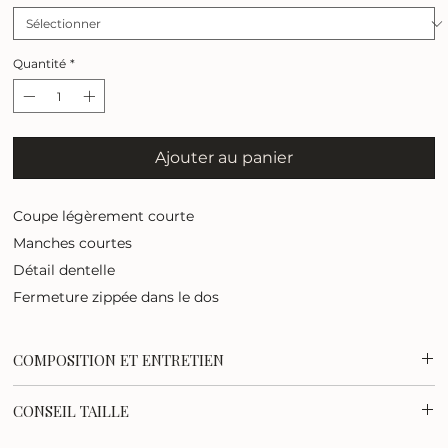
Quantité
*
Ajouter au panier
Coupe légèrement courte
Manches courtes
Détail dentelle
Fermeture zippée dans le dos
COMPOSITION ET ENTRETIEN
100% coton
CONSEIL TAILLE
Lavage en machine à 30°
La blouse Nico taille légèrement petit. Si vous hésitez entre